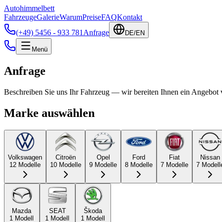
Autohimmelbett
Fahrzeuge
Galerie
Warum
Preise
FAQ
Kontakt
(+49) 5456 - 933 781
Anfrage
DE
/
EN
Menü
Anfrage
Beschreiben Sie uns Ihr Fahrzeug — wir bereiten Ihnen ein Angebot 
Marke auswählen
Volkswagen
Citroën
Opel
Ford
Fiat
Nissan
12
Modelle
10
Modelle
9
Modelle
8
Modelle
7
Modelle
7
Modell
Mazda
SEAT
Škoda
1
Modell
1
Modell
1
Modell